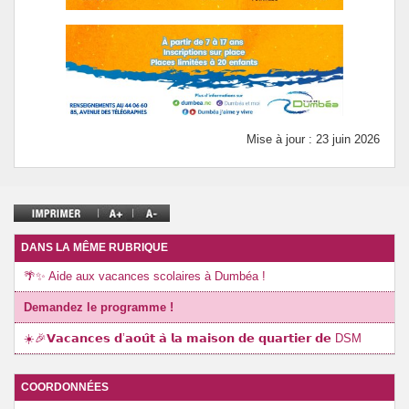
APE de DSM
CULTURE / PARCOURS CULTUREL
VOTRE CDI
Mise à jour : 23 juin 2026
DANS LA MÊME RUBRIQUE
🌴✨ Aide aux vacances scolaires à Dumbéa !
Demandez le programme !
☀️🎉𝗩𝗮𝗰𝗮𝗻𝗰𝗲𝘀 𝗱’𝗮𝗼𝘂̂𝘁 𝗮̀ 𝗹𝗮 𝗺𝗮𝗶𝘀𝗼𝗻 𝗱𝗲 𝗾𝘂𝗮𝗿𝘁𝗶𝗲𝗿 𝗱𝗲 DSM
COORDONNÉES