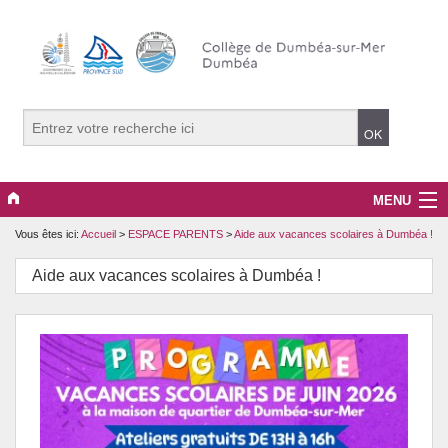
MENU
Vous êtes ici:
Accueil
>
ESPACE PARENTS
>
Aide aux vacances scolaires à Dumbéa !
RENTREE DES CLASSES 2026
Aide aux vacances scolaires à Dumbéa !
ACTUALITES
LES DISCIPLINES
COLLEGE
ESPACE PARENTS