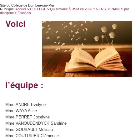
Site du Collège de Dumbéa-sur-Mer
Rubrique:
Accueil
>
COLLEGE
>
Qui travaille à DSM en 2026 ?
>
ENSEIGNANTS par
discipline
>
Français
Voici
l’équipe :
Mme ANDRÉ Evelyne
Mme WAYA Alice
Mme PERRET Jocelyne
Mme VANOUDENDYCK Sandrine
Mme GOUBAULT Mélissa
Mme COUTURIER Clémence