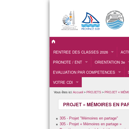
RENTREE DES CLASSES 2026
ACT
PRONOTE / ENT
ORIENTATION 3e
Calendrier scolaire 2026
EVALUATION PAR COMPETENCES
Comment marche PRONOTE ?
Ambassadeurs
Calendriers des examens 2026
VOTRE CDI
CONNEXION A L’ENT
CIO
Déroulement de la rentrée 2026
2017
Lien direct à PRONOTE DSM
Conseillère Psychol
Vous êtes ici:
Accueil
>
PROJETS
>
PROJET « MÉMO
Fournitures scolaires : rentrée 2026
2018
Forum des métiers
PROFESSEURS PRINCIPAUX 2026
PROJET « MÉMOIRES EN PA
2019
La section prépa-mé
305 - Projet "Mémoires en partage"
2020
Salon de l’Alternanc
305 - Projet « Mémoires en partage »