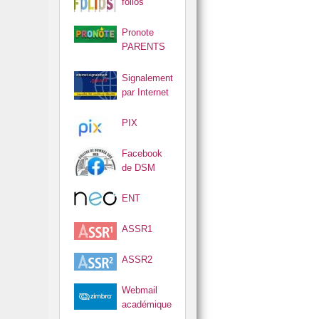
S !
ES 🧮
folios
Pronote
PARENTS
Signalement
par Internet
PIX
Facebook
de DSM
ENT
ASSR1
ASSR2
Webmail
académique