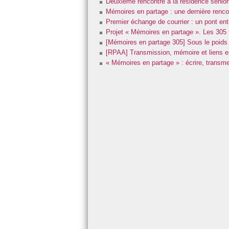
Deuxième rencontre à la résidence seniors 
2022
Salon et forum de l’
Mémoires en partage : une dernière renco
Premier échange de courrier : un pont ent
2023
Visites d’entreprise 
Projet « Mémoires en partage ». Les 305 t
[Mémoires en partage 305] Sous le poids 
2024
[RPAA] Transmission, mémoire et liens ent
« Mémoires en partage » : écrire, transmet
2025
2026