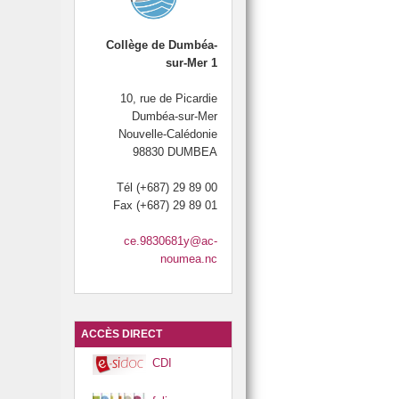
 élèves de 6e
LCE
Collège de Dumbéa-
Section natation 2014, 2015, 2016, 2017 et 2018.
sur-Mer 1
SIA : Section Internationale Australienne
10, rue de Picardie
PARENTS-PROFESSEURS
UNSS
Dumbéa-sur-Mer
Nouvelle-Calédonie

6
98830 DUMBEA
Tél (+687) 29 89 00
Fax (+687) 29 89 01
E LA FEMME : 8 mars
ce.9830681y@ac-
noumea.nc
SITE
 CIVILE
RTAGE »
ACCÈS DIRECT
NEMENT
CDI
IRE