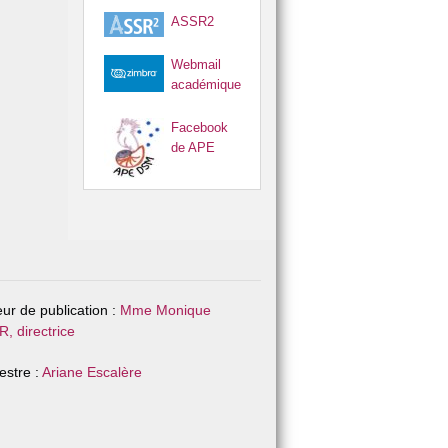
ASSR2
Webmail
académique
Facebook
de APE
eur de publication :
Mme Monique
, directrice
stre :
Ariane Escalère