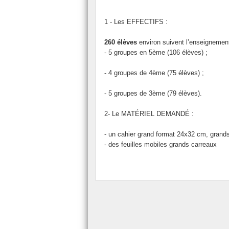
2022
Salon et forum de l’
1 - Les EFFECTIFS :
2023
Visites d’entreprise 
260 élèves
environ suivent l’enseigneme
2024
- 5 groupes en 5ème (106 élèves) ;
2025
- 4 groupes de 4ème (75 élèves) ;
2026
- 5 groupes de 3ème (79 élèves).
2- Le MATÉRIEL DEMANDÉ :
- un cahier grand format 24x32 cm, grands
- des feuilles mobiles grands carreaux