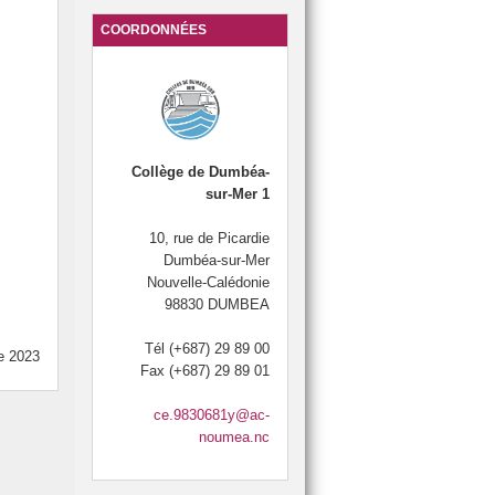
 élèves de 6e
LCE
COORDONNÉES
Section natation 2014, 2015, 2016, 2017 et 2018.
SIA : Section Internationale Australienne
PARENTS-PROFESSEURS
UNSS
Collège de Dumbéa-

6
sur-Mer 1
10, rue de Picardie
Dumbéa-sur-Mer
Nouvelle-Calédonie
E LA FEMME : 8 mars
98830 DUMBEA
SITE
 CIVILE
Tél (+687) 29 89 00
e 2023
Fax (+687) 29 89 01
RTAGE »
ce.9830681y@ac-
NEMENT
noumea.nc
IRE