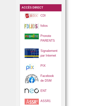
S !
ES 🧮
ACCÈS DIRECT
CDI
folios
Pronote
PARENTS
Signalement
par Internet
PIX
Facebook
de DSM
ENT
ASSR1