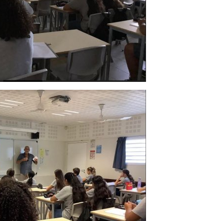
NON AUX VIOLENCES FAITES AUX FEMME
SEMAINE DES MATHEMATIQU
OCTOBRE ROSE
SEMAINE DU NUMERIQUE
PAUSE MERIDIENNE
SORTIES CULTURELLES
PRIX SPECIAL
STOP AU HARCELEMENT !
SILENCE ON LIT !
SOLIDARITE