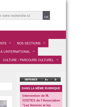
ENTS
NOS SECTIONS
A L’INTERNATIONAL
AS : la section sportive
CULTURE / PARCOURS CULTUREL
STIQUE DU QUARTIER
ces scolaires à Dumbéa !
Chorale
LÈGE 🏫
2023
res
Classe - Croix rouge française
2024
ité
Classe 3ème prépa-métier
NTIFIQUES
TIFIQUES et TECHNOLOGIQUES
Classe Défense
DANS LA MÊME RUBRIQUE
CE
2013
YS
Classe ULIS
Intervention de M.
COSTES de l’Association
: COLLECTE PILES USAGEES
26
DNL
"Les femmes et les