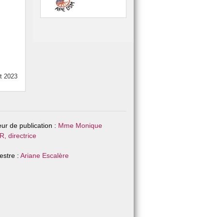
et 2023
eur de publication :
Mme Monique
, directrice
stre :
Ariane Escalère