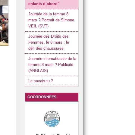
enfants d’abord"
 élèves de 6e
LCE
Journée de la femme 8
Section natation 2014, 2015, 2016, 2017 et 2018.
mars ? Portrait de Simone
VEIL (SVT)
SIA : Section Internationale Australienne
Journée des Droits des
PARENTS-PROFESSEURS
UNSS
Femmes, le 8 mars : le

défi des chaussures
6
Journée internationale de la
femme 8 mars ? Publicité
(ANGLAIS)
Le savais-tu ?
E LA FEMME : 8 mars
SITE
 CIVILE
COORDONNÉES
RTAGE »
NEMENT
IRE