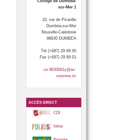
S !
ES 🧮
Collège de Dumbéa-
sur-Mer 1
10, rue de Picardie
Dumbéa-sur-Mer
Nouvelle-Calédonie
98830 DUMBEA
Tél (+687) 29 89 00
Fax (+687) 29 89 01
ce.9830681y@ac-
noumea.nc
ACCÈS DIRECT
CDI
folios
Pronote