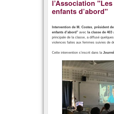
l’Association "Les
2022
Salon et forum de l’
enfants d’abord"
2023
Visites d’entreprise 
2024
Intervention de M. Costes
,
président de
2025
enfants d’abord"
avec
la classe de 403
a
principale de la classe, a diffusé quelques
2026
violences faites aux femmes suivies de d
Cette intervention s’inscrit dans la
Journé