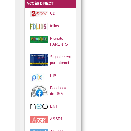
S !
ES 🧮
ACCÈS DIRECT
CDI
folios
Pronote
PARENTS
Signalement
par Internet
PIX
Facebook
de DSM
ENT
ASSR1