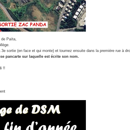
 de Païta,
llège.
a 3e sortie (en face et qui monte) et tournez ensuite dans la première rue à dro
sse pancarte sur laquelle est écrite son nom.
i !!
ment