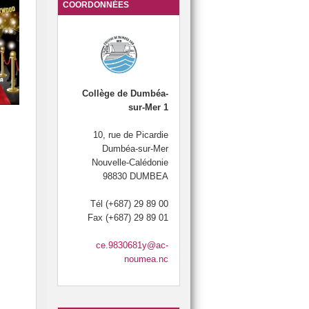
COORDONNÉES
 élèves de 6e
LCE
Section natation 2014, 2015, 2016, 2017 et 2018.
SIA : Section Internationale Australienne
PARENTS-PROFESSEURS
UNSS
Collège de Dumbéa-
sur-Mer 1

6
10, rue de Picardie
Dumbéa-sur-Mer
Nouvelle-Calédonie
98830 DUMBEA
E LA FEMME : 8 mars
Tél (+687) 29 89 00
SITE
 CIVILE
Fax (+687) 29 89 01
RTAGE »
ce.9830681y@ac-
noumea.nc
NEMENT
IRE