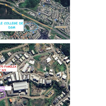
NON AUX VIOLENCES FAITES AUX FEMME
SEMAINE DES MATHEMATIQU
OCTOBRE ROSE
SEMAINE DU NUMERIQUE
PAUSE MERIDIENNE
SORTIES CULTURELLES
PRIX SPECIAL
STOP AU HARCELEMENT !
SILENCE ON LIT !
SOLIDARITE