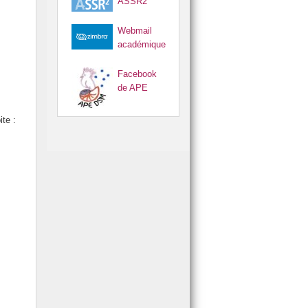
ASSR2
Webmail
académique
Facebook
de APE
ite :