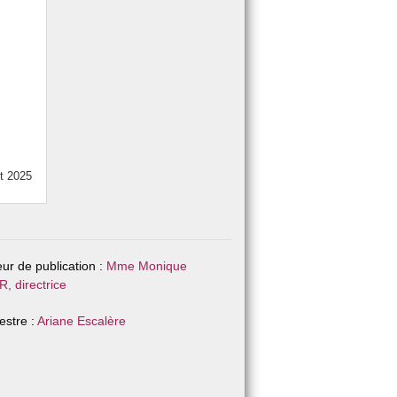
ût 2025
eur de publication :
Mme Monique
, directrice
stre :
Ariane Escalère