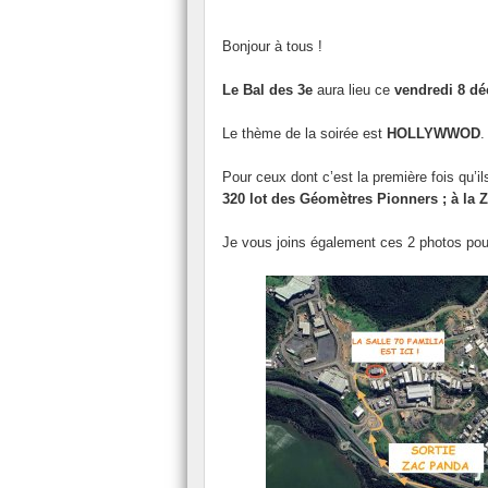
2022
Salon et forum de l’
Bonjour à tous !
2023
Visites d’entreprise 
Le Bal des 3e
aura lieu ce
vendredi 8 d
2024
Le thème de la soirée est
HOLLYWWOD
.
2025
2026
Pour ceux dont c’est la première fois qu’il
320 lot des Géomètres Pionners ; à la
Je vous joins également ces 2 photos pour 