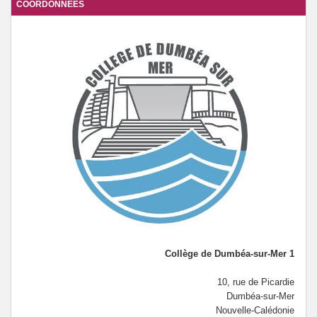
COORDONNÉES
NOS SECTIONS
PRONOTE / ENT
ORIENTATION 3e
POUR LES 3e
CANTINE
PROJETS
OUVERTURE A L’INTERNATIONAL
EVALUATION PAR COMPETENCES
Collège de Dumbéa-sur-Mer 1
SECURITE ROUTIERE
10, rue de Picardie
Dumbéa-sur-Mer
VIVRE ENSEMBLE
Nouvelle-Calédonie