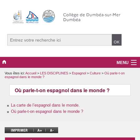
MENU
Vous êtes ici:
Accueil
>
LES DISCIPLINES
>
Espagnol
>
Culture
>
Où parle-t-on
RENTREE DES CLASSES 2026
espagnol dans le monde ?
ACTUALITES
Où parle-t-on espagnol dans le monde ?
LES DISCIPLINES
La carte de l’espagnol dans le monde.
Où parle-t-on espagnol dans le monde ?
COLLEGE
ESPACE PARENTS