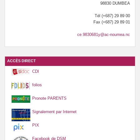
98830 DUMBEA
APE de DSM
Tél (+687) 29 89 00
CULTURE / PARCOURS CULTUREL
Fax (+687) 29 89 01
VOTRE CDI
ce.9830681y@ac-noumea.nc
ACCÈS DIRECT
CDI
folios
Pronote PARENTS
Signalement par Internet
PIX
Facebook de DSM